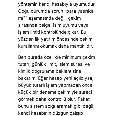
yöntemin kendi hesabıyla uyumudur.
Çoğu durumda sorun “para yatırıldı
mı?” aşamasında değil, çekim
sırasında belge, isim uyumu veya
işlem limiti kontrolünde çıkar. Bu
yüzden ilk yatırım öncesinde çekim
kurallarını okumak daha mantıklıdır.
Ben burada özellikle minimum çekim
tutarı, günlük limit, işlem süresi ve
kimlik doğrulama beklentisine
bakarım. Eğer hesap yeni açıldıysa,
büyük tutarlı işlem yapmadan önce
küçük bir deneme çekimiyle süreci
görmek daha kontrollü olur. Fakat
bunu sistem açığı aramak gibi değil,
kendi hesabının düzgün çalışıp