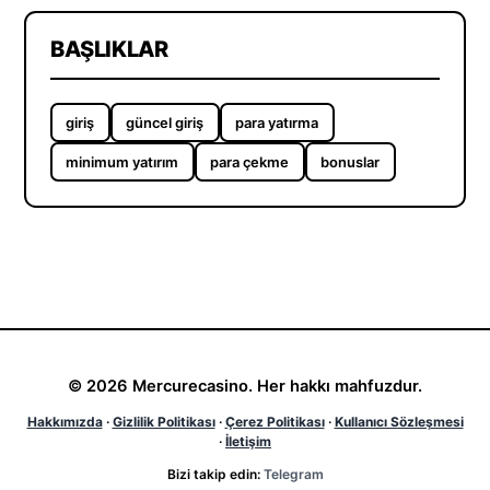
BAŞLIKLAR
giriş
güncel giriş
para yatırma
minimum yatırım
para çekme
bonuslar
© 2026 Mercurecasino. Her hakkı mahfuzdur.
Hakkımızda
·
Gizlilik Politikası
·
Çerez Politikası
·
Kullanıcı Sözleşmesi
·
İletişim
Bizi takip edin:
Telegram