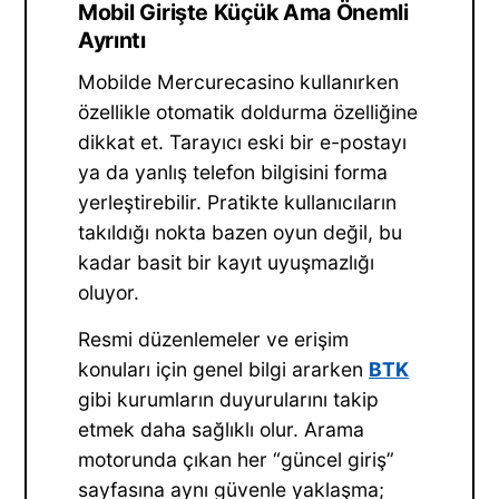
Mobil Girişte Küçük Ama Önemli
Ayrıntı
Mobilde Mercurecasino kullanırken
özellikle otomatik doldurma özelliğine
dikkat et. Tarayıcı eski bir e-postayı
ya da yanlış telefon bilgisini forma
yerleştirebilir. Pratikte kullanıcıların
takıldığı nokta bazen oyun değil, bu
kadar basit bir kayıt uyuşmazlığı
oluyor.
Resmi düzenlemeler ve erişim
konuları için genel bilgi ararken
BTK
gibi kurumların duyurularını takip
etmek daha sağlıklı olur. Arama
motorunda çıkan her “güncel giriş”
sayfasına aynı güvenle yaklaşma;