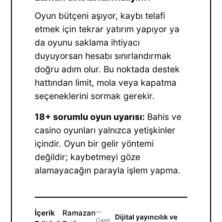
Oyun bütçeni aşıyor, kaybı telafi
etmek için tekrar yatırım yapıyor ya
da oyunu saklama ihtiyacı
duyuyorsan hesabı sınırlandırmak
doğru adım olur. Bu noktada destek
hattından limit, mola veya kapatma
seçeneklerini sormak gerekir.
18+ sorumlu oyun uyarısı:
Bahis ve
casino oyunları yalnızca yetişkinler
içindir. Oyun bir gelir yöntemi
değildir; kaybetmeyi göze
alamayacağın parayla işlem yapma.
İçerik
Ramazan
—
Dijital yayıncılık ve
Canlı