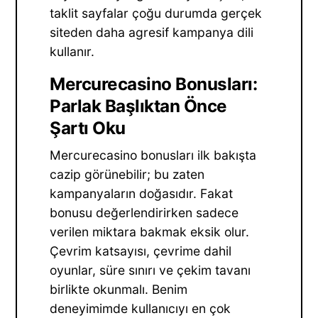
taklit sayfalar çoğu durumda gerçek
siteden daha agresif kampanya dili
kullanır.
Mercurecasino Bonusları:
Parlak Başlıktan Önce
Şartı Oku
Mercurecasino bonusları ilk bakışta
cazip görünebilir; bu zaten
kampanyaların doğasıdır. Fakat
bonusu değerlendirirken sadece
verilen miktara bakmak eksik olur.
Çevrim katsayısı, çevrime dahil
oyunlar, süre sınırı ve çekim tavanı
birlikte okunmalı. Benim
deneyimimde kullanıcıyı en çok