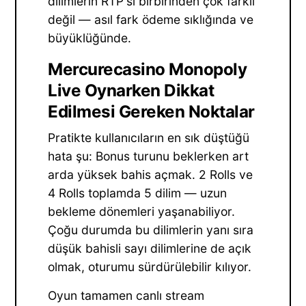
dilimlerin RTP'si birbirinden çok farklı
değil — asıl fark ödeme sıklığında ve
büyüklüğünde.
Mercurecasino Monopoly
Live Oynarken Dikkat
Edilmesi Gereken Noktalar
Pratikte kullanıcıların en sık düştüğü
hata şu: Bonus turunu beklerken art
arda yüksek bahis açmak. 2 Rolls ve
4 Rolls toplamda 5 dilim — uzun
bekleme dönemleri yaşanabiliyor.
Çoğu durumda bu dilimlerin yanı sıra
düşük bahisli sayı dilimlerine de açık
olmak, oturumu sürdürülebilir kılıyor.
Oyun tamamen canlı stream