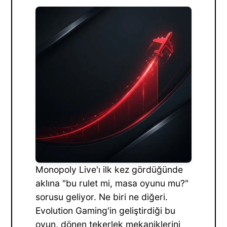
Monopoly Live'ı ilk kez gördüğünde
aklına "bu rulet mi, masa oyunu mu?"
sorusu geliyor. Ne biri ne diğeri.
Evolution Gaming'in geliştirdiği bu
oyun, dönen tekerlek mekaniklerini