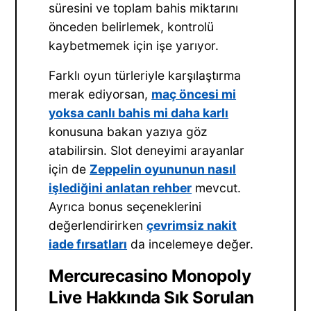
süresini ve toplam bahis miktarını
önceden belirlemek, kontrolü
kaybetmemek için işe yarıyor.
Farklı oyun türleriyle karşılaştırma
merak ediyorsan,
maç öncesi mi
yoksa canlı bahis mi daha karlı
konusuna bakan yazıya göz
atabilirsin. Slot deneyimi arayanlar
için de
Zeppelin oyununun nasıl
işlediğini anlatan rehber
mevcut.
Ayrıca bonus seçeneklerini
değerlendirirken
çevrimsiz nakit
iade fırsatları
da incelemeye değer.
Mercurecasino Monopoly
Live Hakkında Sık Sorulan