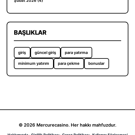
Şubat 2026 (4)
BAŞLIKLAR
giriş
güncel giriş
para yatırma
minimum yatırım
para çekme
bonuslar
© 2026 Mercurecasino. Her hakkı mahfuzdur.
Hakkımızda
·
Gizlilik Politikası
·
Çerez Politikası
·
Kullanıcı Sözleşmesi