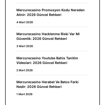
Mercurecasino Promosyon Kodu Nereden
Alinir: 2026 Güncel Rehberi
4 Mart 2026
Mercurecasino Hacklenme Riski Var Mi
Güvenlik: 2026 Güncel Rehberi
3 Mart 2026
Mercurecasino Youtube Bahis Tanitim
Videolari: 2026 Güncel Rehberi
2 Mart 2026
Mercurecasino Herabet Ve Betco Farki
Nedir: 2026 Güncel Rehberi
1 Mart 2026