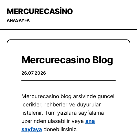
MERCURECASINO
ANASAYFA
Mercurecasino Blog
26.07.2026
Mercurecasino blog arsivinde guncel
icerikler, rehberler ve duyurular
listelenir. Tum yazilara sayfalama
uzerinden ulasabilir veya
ana
sayfaya
donebilirsiniz.