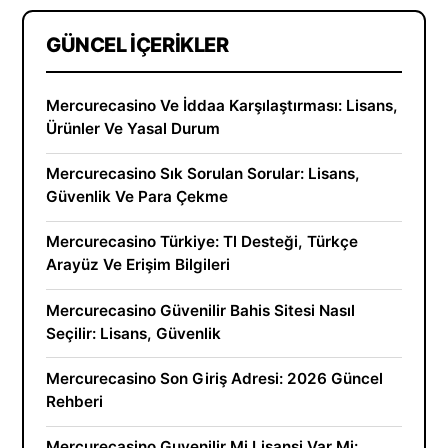
GÜNCEL İÇERIKLER
Mercurecasino Ve İddaa Karşılaştırması: Lisans,
Ürünler Ve Yasal Durum
Mercurecasino Sık Sorulan Sorular: Lisans,
Güvenlik Ve Para Çekme
Mercurecasino Türkiye: Tl Desteği, Türkçe
Arayüz Ve Erişim Bilgileri
Mercurecasino Güvenilir Bahis Sitesi Nasıl
Seçilir: Lisans, Güvenlik
Mercurecasino Son Giriş Adresi: 2026 Güncel
Rehberi
Mercurecasino Guvenilir Mi Lisansi Var Mi: